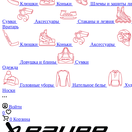
Клюшки
Коньки
Шлемы и защиты л
Сумки
Аксессуары
Стаканы и лезвия
Вратарь
Клюшки
Коньки
Аксессуары
Ловушка и блины
Сумки
Одежда
Головные уборы
Нательное белье
Худ
Носки
Войти
0
0
Корзина