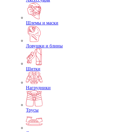
Шлемы и маски
Ловушки и блины
Щитки
Нагрудники
Трусы