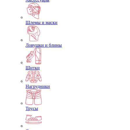
Шлемы и маски
Ловушки и блины
Щитки
Нагрудники
Трусы