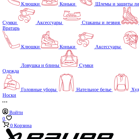
Клюшки
Коньки
Шлемы и защиты л
Сумки
Аксессуары
Стаканы и лезвия
Вратарь
Клюшки
Коньки
Аксессуары
Ловушка и блины
Сумки
Одежда
Головные уборы
Нательное белье
Худ
Носки
Войти
0
0
Корзина