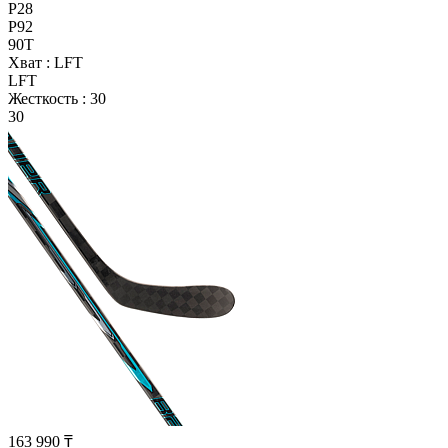
P28
P92
90T
Хват :
LFT
LFT
Жесткость :
30
30
163 990 ₸