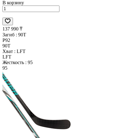
В корзину
137 990 ₸
Загиб :
90T
P92
90T
Хват :
LFT
LFT
Жесткость :
95
95