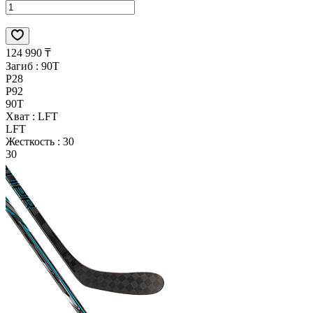
124 990 ₸
Загиб :
90T
P28
P92
90T
Хват :
LFT
LFT
Жесткость :
30
30