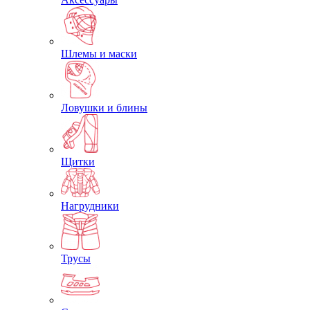
Шлемы и маски
Ловушки и блины
Щитки
Нагрудники
Трусы