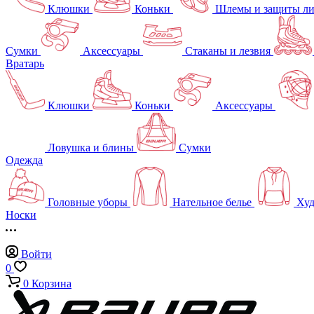
Клюшки
Коньки
Шлемы и защиты л
Сумки
Аксессуары
Стаканы и лезвия
Вратарь
Клюшки
Коньки
Аксессуары
Ловушка и блины
Сумки
Одежда
Головные уборы
Нательное белье
Худ
Носки
Войти
0
0
Корзина