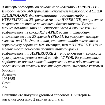
А теперь поговорим об основных обновлениях
HYPERLITE2
.
В модели весом 360 грамм мы используем технологию
ACL 2.0
TECHNOLOGY
для оптимизации наслоения карбона.
HYPERLITE2 на 25 грамм легче, чем HYPERLITE, но при этом
сохраняет отличные показатели долговечности. Важно
также помнить, что при снижении веса в клюшке VAPOR
эффективность крюка
XE TAPER
растет. Благодаря
снижению веса на 25 грамм HYPERLITE2 ускоряет выстрел
клюшки на 10%. Это значит, что ваша шайба окажется в
верхнем углу ворот на 10% быстрее, чем с HYPERLITE. Но не
только масса помогает достичь такого уровня
эффективности.
HYPERCORE 2
– это ключевая технология
крюка, используемая в новой линейке VAPOR. Ее утолщенные
карбоновые мосты с новой направленностью обеспечивают
более мощный щелчок и повышенную стабильность с каждым
броском.
Артикул
1061685
Сезон
2023
Оплачивайте покупки удобным способом. В интернет-
магазине доступно 2 варианта оплаты: