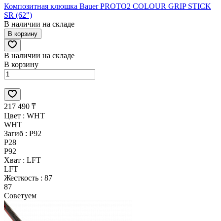
Композитная клюшка Bauer PROTO2 COLOUR GRIP STICK
SR (62")
В наличии на складе
В корзину
В наличии на складе
В корзину
217 490 ₸
Цвет :
WHT
WHT
Загиб :
P92
P28
P92
Хват :
LFT
LFT
Жесткость :
87
87
Советуем