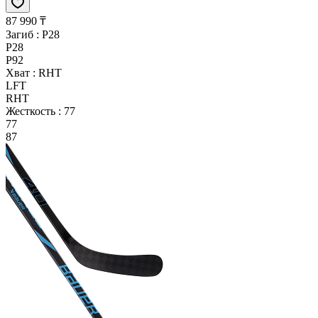
87 990 ₸
Загиб :
P28
P28
P92
Хват :
RHT
LFT
RHT
Жесткость :
77
77
87