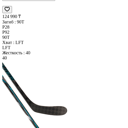
124 990 ₸
Загиб :
90T
P28
P92
90T
Хват :
LFT
LFT
Жесткость :
40
40