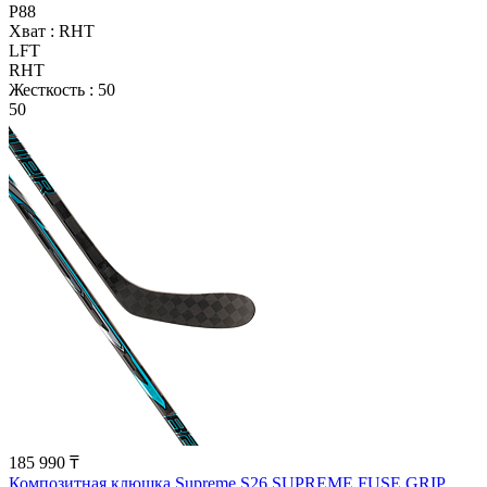
P88
Хват :
RHT
LFT
RHT
Жесткость :
50
50
185 990 ₸
Композитная клюшка Supreme S26 SUPREME FUSE GRIP