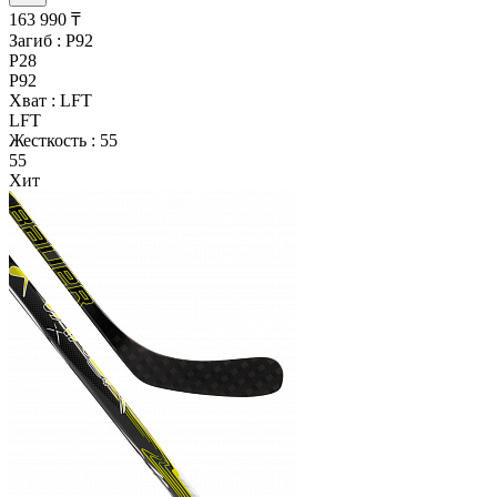
163 990 ₸
Загиб :
P92
P28
P92
Хват :
LFT
LFT
Жесткость :
55
55
Хит