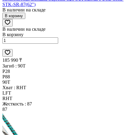
STK-SR-87(62")
В наличии на складе
В корзину
В наличии на складе
В корзину
185 990 ₸
Загиб :
90T
P28
P88
90T
Хват :
RHT
LFT
RHT
Жесткость :
87
87