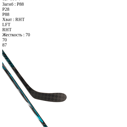
Загиб :
P88
P28
P88
Хват :
RHT
LFT
RHT
Жесткость :
70
70
87