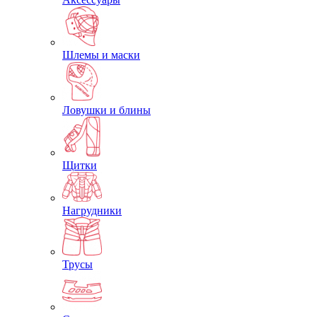
Шлемы и маски
Ловушки и блины
Щитки
Нагрудники
Трусы