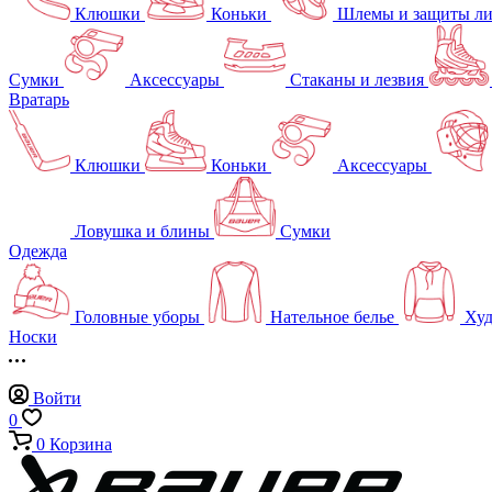
Клюшки
Коньки
Шлемы и защиты л
Сумки
Аксессуары
Стаканы и лезвия
Вратарь
Клюшки
Коньки
Аксессуары
Ловушка и блины
Сумки
Одежда
Головные уборы
Нательное белье
Худ
Носки
Войти
0
0
Корзина