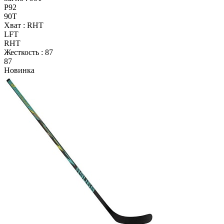
P92
90T
Хват :
RHT
LFT
RHT
Жесткость :
87
87
Новинка