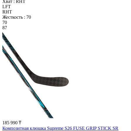
Хват :
RHT
LFT
RHT
Жесткость :
70
70
87
185 990 ₸
Композитная клюшка Supreme S26 FUSE GRIP STICK SR