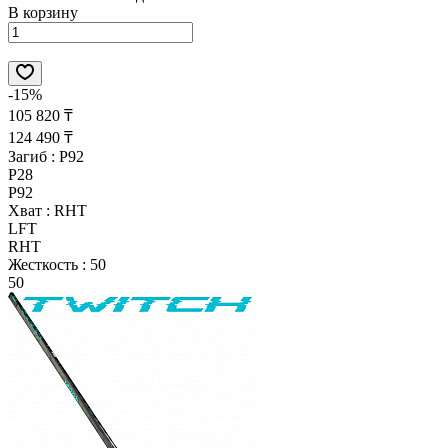
В корзину
-15%
105 820 ₸
124 490 ₸
Загиб :
P92
P28
P92
Хват :
RHT
LFT
RHT
Жесткость :
50
50