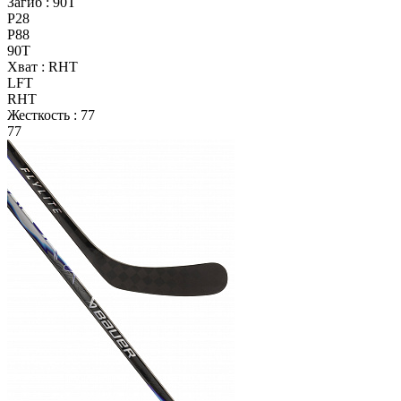
Загиб :
90T
P28
P88
90T
Хват :
RHT
LFT
RHT
Жесткость :
77
77