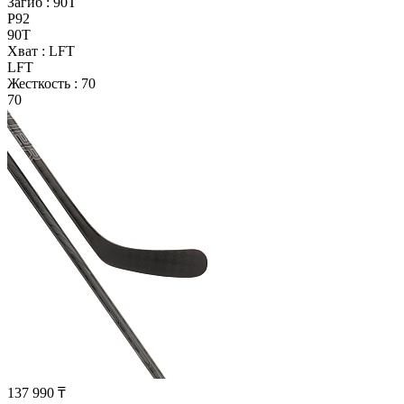
Загиб :
90T
P92
90T
Хват :
LFT
LFT
Жесткость :
70
70
137 990 ₸