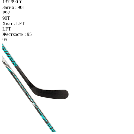
137 990 ₸
Загиб :
90T
P92
90T
Хват :
LFT
LFT
Жесткость :
95
95