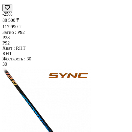
-25%
88 500 ₸
117 990 ₸
Загиб :
P92
P28
P92
Хват :
RHT
RHT
Жесткость :
30
30