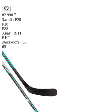
82 990 ₸
Загиб :
P28
P28
P88
Хват :
RHT
RHT
Жесткость :
65
65