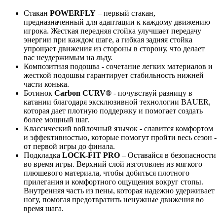
Стакан
POWERFLY
– первый стакан,
предназначенный для адаптации к каждому движению
игрока. Жесткая передняя стойка улучшает передачу
энергии при каждом шаге, а гибкая задняя стойка
упрощает движения из стороны в сторону, что делает
вас неудержимым на льду.
Композитная подошва - сочетание легких материалов и
жесткой подошвы гарантирует стабильность нижней
части конька.
Ботинок
Carbon CURV®
- почувствуй разницу в
катании благодаря эксклюзивной технологии BAUER,
которая дает плотную поддержку и помогает создать
более мощный шаг.
Классический войлочный язычок - славится комфортом
и эффективностью, которые помогут пройти весь сезон -
от первой игры до финала.
Подкладка
LOCK-FIT PRO
– Оставайся в безопасности
во время игры. Верхний слой изготовлен из мягкого
плюшевого материала, чтобы добиться плотного
прилегания и комфортного ощущения вокруг стопы.
Внутренняя часть из пены, которая надежно удерживает
ногу, помогая предотвратить ненужные движения во
время шага.