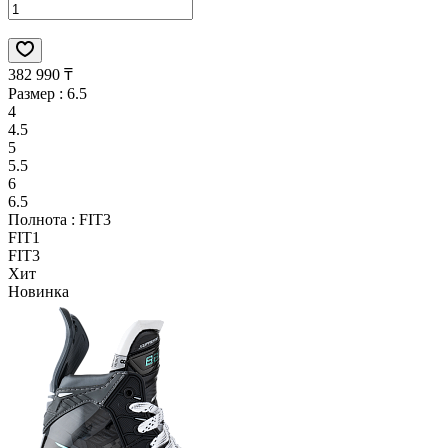
382 990 ₸
Размер :
6.5
4
4.5
5
5.5
6
6.5
Полнота :
FIT3
FIT1
FIT3
Хит
Новинка