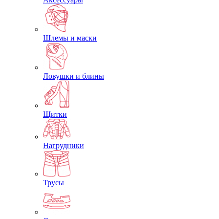
Шлемы и маски
Ловушки и блины
Щитки
Нагрудники
Трусы