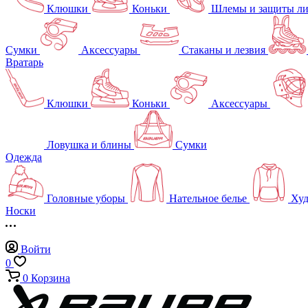
Клюшки
Коньки
Шлемы и защиты л
Сумки
Аксессуары
Стаканы и лезвия
Вратарь
Клюшки
Коньки
Аксессуары
Ловушка и блины
Сумки
Одежда
Головные уборы
Нательное белье
Худ
Носки
Войти
0
0
Корзина