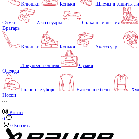
Клюшки
Коньки
Шлемы и защиты л
Сумки
Аксессуары
Стаканы и лезвия
Вратарь
Клюшки
Коньки
Аксессуары
Ловушка и блины
Сумки
Одежда
Головные уборы
Нательное белье
Худ
Носки
Войти
0
0
Корзина