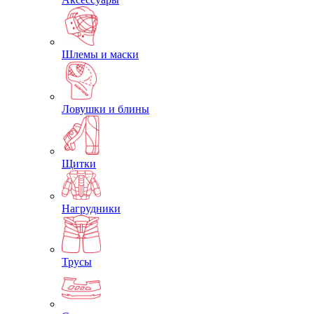
Шлемы и маски
Ловушки и блины
Щитки
Нагрудники
Трусы