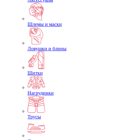
Шлемы и маски
Ловушки и блины
Щитки
Нагрудники
Трусы