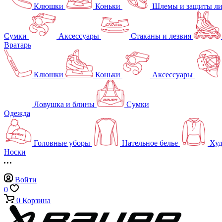
Клюшки
Коньки
Шлемы и защиты л
Сумки
Аксессуары
Стаканы и лезвия
Вратарь
Клюшки
Коньки
Аксессуары
Ловушка и блины
Сумки
Одежда
Головные уборы
Нательное белье
Худ
Носки
Войти
0
0
Корзина