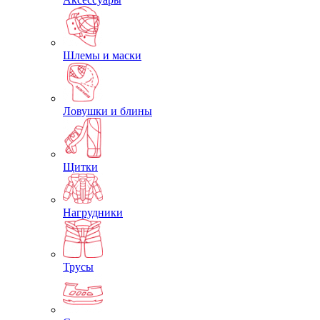
Шлемы и маски
Ловушки и блины
Щитки
Нагрудники
Трусы