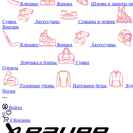
Клюшки
Коньки
Шлемы и защиты л
Сумки
Аксессуары
Стаканы и лезвия
Вратарь
Клюшки
Коньки
Аксессуары
Ловушка и блины
Сумки
Одежда
Головные уборы
Нательное белье
Худ
Носки
Войти
0
0
Корзина