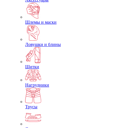
Шлемы и маски
Ловушки и блины
Щитки
Нагрудники
Трусы