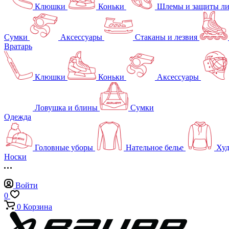
Клюшки
Коньки
Шлемы и защиты л
Сумки
Аксессуары
Стаканы и лезвия
Вратарь
Клюшки
Коньки
Аксессуары
Ловушка и блины
Сумки
Одежда
Головные уборы
Нательное белье
Худ
Носки
Войти
0
0
Корзина