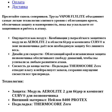
Оплата
Доставка
Пролетайте сквозь соперников. Трусы
VAPOR FLYLITE
объединяют
самые легкие технологии элитного уровня с облегающим кроем,
обеспечивая защиту и маневренность, пока вы ускользаете от
защитников и рвётесь в атаку.
Ощущается как воздух -
Комбинация ультралёгкого защитного
модуля из
AEROLITE 2
в области бёдер и композита
CURV®
в
зоне позвоночника даёт всю необходимую защиту без лишнего
веса.
Дизайн для скорости -
Облегающий крой и независимая защита
позвоночника обеспечивают свободу движений, чтобы вы
успевали за любым развитием атаки.
Свежесть до конца матча -
Подкладка
THERMOCORE Zero
отводит влагу и нейтрализует запахи, сохраняя ощущение
свежести все три периода.
Технологии:
Защита: Модуль
AEROLITE 2
для бёдер и композит
CURV®
для позвоночника
Внешний материал: Нейлон 8400
PROTEX
Подкладка:
THERMOCORE Zero