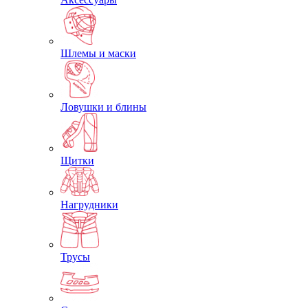
Шлемы и маски
Ловушки и блины
Щитки
Нагрудники
Трусы