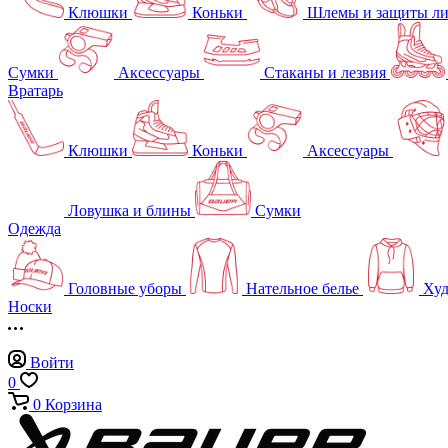
Клюшки
Коньки
Шлемы и защиты л
Сумки
Аксессуары
Стаканы и лезвия
Вратарь
Клюшки
Коньки
Аксессуары
Ловушка и блины
Сумки
Одежда
Головные уборы
Нательное белье
Худ
Носки
Войти
0
0
Корзина